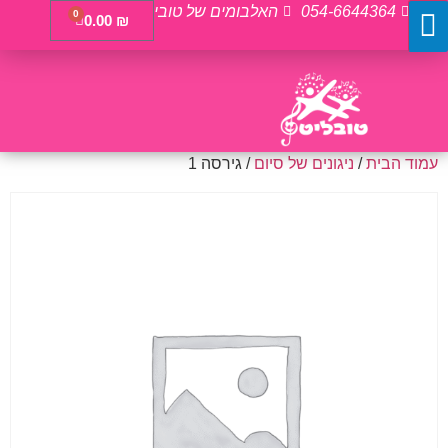
054-6644364
האלבומים של טובי
0
0.00
₪
עמוד הבית
/
ניגונים של סיום
/ גירסה 1