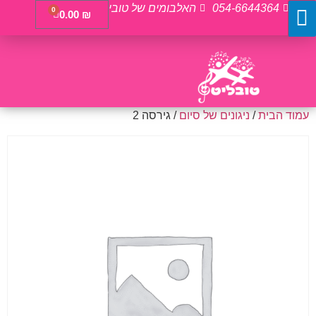
054-6644364
האלבומים של טובי
0
0.00
₪
עמוד הבית
/
ניגונים של סיום
/ גירסה 2