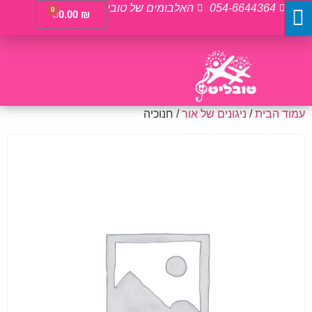
054-6644364
האלבומים של טובי
0
0.00
₪
עמוד הבית
/
ניגונים של אור
/ חנוכיה