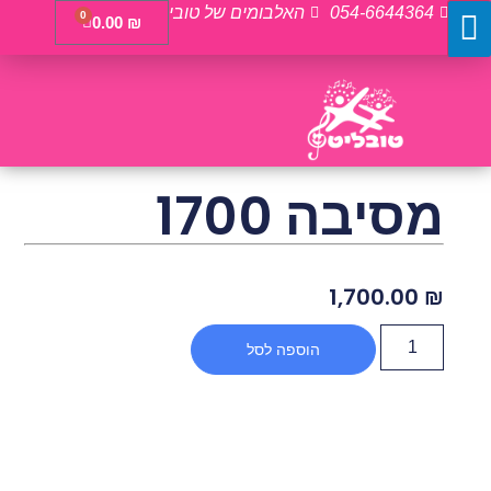
054-6644364
האלבומים של טובי
0
0.00
₪
מסיבה 1700
1,700.00
₪
הוספה לסל