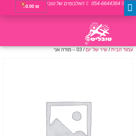
054-6644364
האלבומים של טובי
0
0.00
₪
עמוד הבית
/
שיר של יום
/ 03 – מודה אני