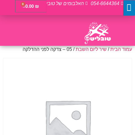
054-6644364
האלבומים של טובי
0
0.00
₪
עמוד הבית
/
שיר ליום השבת
/ 05 – צדקה לפני ההדלקה